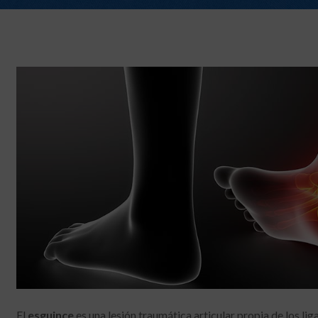
El
esguince
es una lesión traumática articular propia de los li