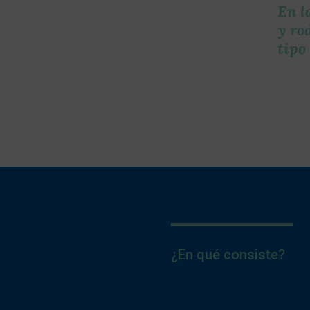
En l
y ro
tipo
¿En qué consiste?