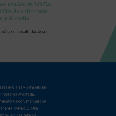
s son los de tobillo
ible de sufrir este
 y el cuello.
 rodilla con resultados desde
ses iniciales y para ello las
ón del área afectada.
miento físico y manual con
renante, cyriax…; para
emos la cinesiterapia,