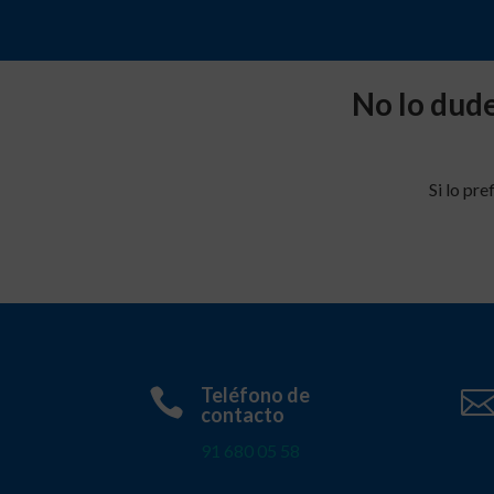
No lo dud
Si lo pr
Teléfono de

contacto
91 680 05 58