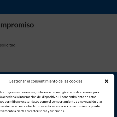
compromiso
solicitud
Gestionar el consentimiento de las cookies
 las mejores experiencias, utilizamos tecnologías como las cookies para
Horario de la clínica

o acceder a la información del dispositivo. El consentimiento de estas
19
De lunes a viernes de 9:30
nos permitirá procesar datos como el comportamiento de navegación o las
ones únicas en este sitio. No consentir o retirar el consentimiento, puede
a 14:00 horas
tivamente a ciertas características y funciones.
16:00 a 20:30 horas.