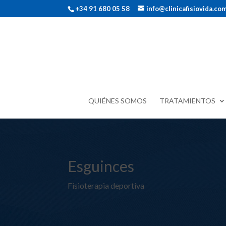
+34 91 680 05 58
info@clinicafisiovida.co
QUIÉNES SOMOS
TRATAMIENTOS
Esguinces
Fisioterapia deportiva