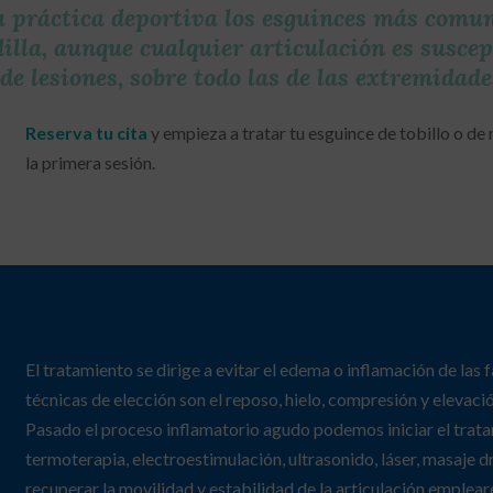
a práctica deportiva los esguinces más comune
dilla, aunque cualquier articulación es suscept
 de lesiones, sobre todo las de las extremidades
Reserva tu cita
y empieza a tratar tu esguince de tobillo o de
la primera sesión.
El tratamiento se dirige a evitar el edema o inflamación de las fa
técnicas de elección son el reposo, hielo, compresión y elevaci
Pasado el proceso inflamatorio agudo podemos iniciar el trata
termoterapia, electroestimulación, ultrasonido, láser, masaje d
recuperar la movilidad y estabilidad de la articulación emplear