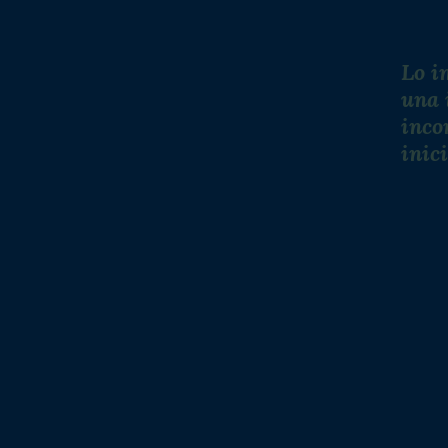
Lo i
una 
inco
inic