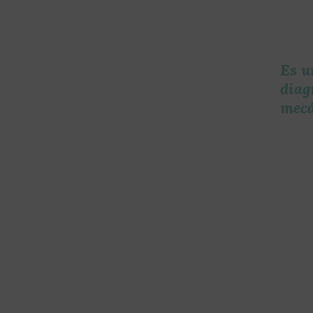
Es u
diag
mecá