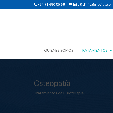
+34 91 680 05 58
info@clinicafisiovida.co
QUIÉNES SOMOS
TRATAMIENTOS
Osteopatía
Tratamientos de Fisioterapia