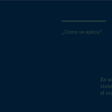
¿Cómo se aplica?
Es u
sist
el o