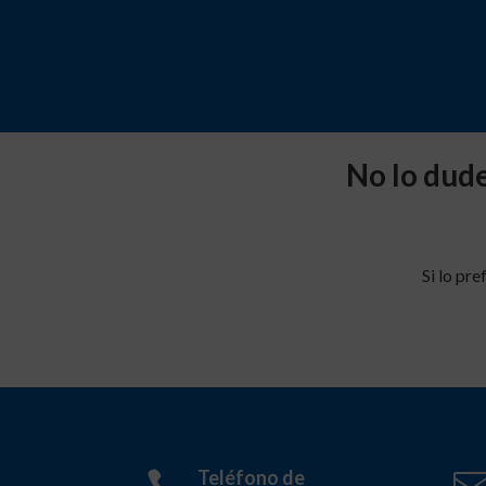
No lo dud
Si lo pr
Teléfono de
