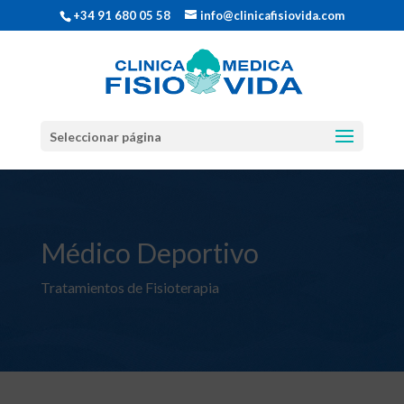
+34 91 680 05 58
info@clinicafisiovida.com
Seleccionar página
Médico Deportivo
Tratamientos de Fisioterapia