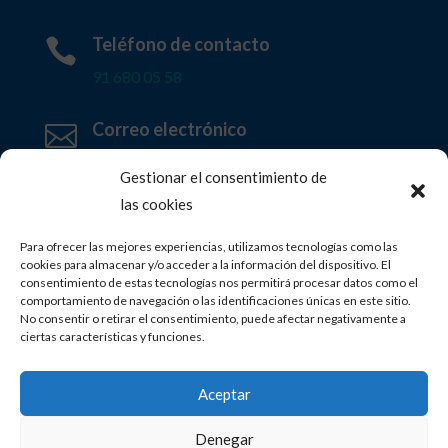
Teléfono de contacto

91 680 05 58
Correo electrónico

info@clinicafisiovida.com
Gestionar el consentimiento de
las cookies
¿Cómo llegar?

C/ Clara Janés, 7 28919 Leganés (Madrid)
Para ofrecer las mejores experiencias, utilizamos tecnologías como las
cookies para almacenar y/o acceder a la información del dispositivo. El
consentimiento de estas tecnologías nos permitirá procesar datos como el
Horario de la clínica

comportamiento de navegación o las identificaciones únicas en este sitio.
No consentir o retirar el consentimiento, puede afectar negativamente a
De lunes a viernes de 9:30 a 14:00 horas
ciertas características y funciones.
16:00 a 20:30 horas.
Aceptar
Denegar