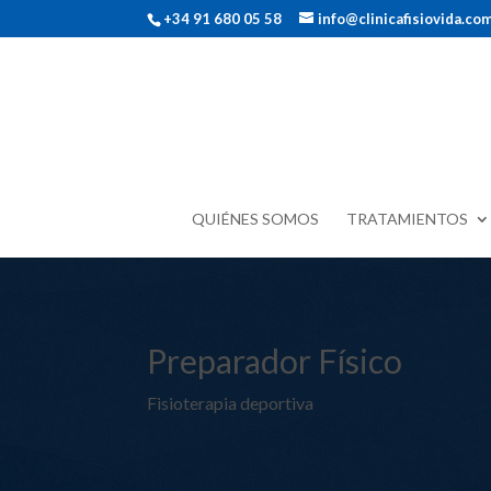
+34 91 680 05 58
info@clinicafisiovida.co
QUIÉNES SOMOS
TRATAMIENTOS
Preparador Físico
Fisioterapia deportiva