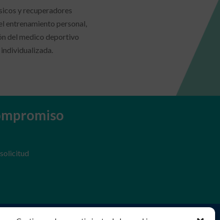
ísicos y recuperadores
el entrenamiento personal,
sión del medico deportivo
 individualizada.
compromiso
solicitud