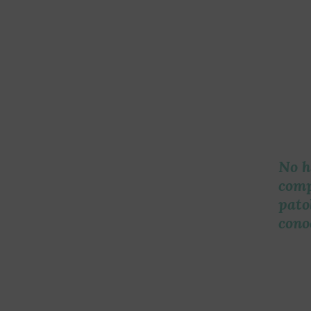
No h
comp
pato
cono