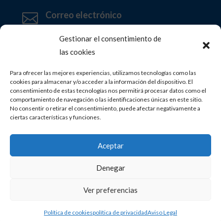
Correo electrónico

info@clinicafisiovida.com
Gestionar el consentimiento de
las cookies
¿Cómo llegar?

C/ Clara Janés, 7 28919 Leganés (Madrid)
Para ofrecer las mejores experiencias, utilizamos tecnologías como las
cookies para almacenar y/o acceder a la información del dispositivo. El
consentimiento de estas tecnologías nos permitirá procesar datos como el
Horario de la clínica

comportamiento de navegación o las identificaciones únicas en este sitio.
De lunes a viernes de 9:30 a 14:00 horas
No consentir o retirar el consentimiento, puede afectar negativamente a
ciertas características y funciones.
16:00 a 20:30 horas.
Aceptar
Denegar
Aviso legal
|
Política de privacidad
|
Política de
Ver preferencias
cookies
| Web desarrollada por
GhM Soluciones
Informáticas
Política de cookies
política de privacidad
Aviso Legal