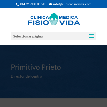
+34 91 680 05 58
info@clinicafisiovida.com
Seleccionar página
Primitivo Prieto
Director del centro