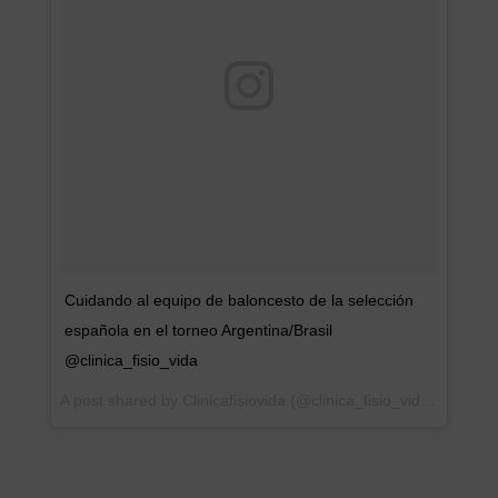
Cuidando al equipo de baloncesto de la selección
española en el torneo Argentina/Brasil
@clinica_fisio_vida
A post shared by
Clinicafisiovida
(@clinica_fisio_vida) on
Jan 