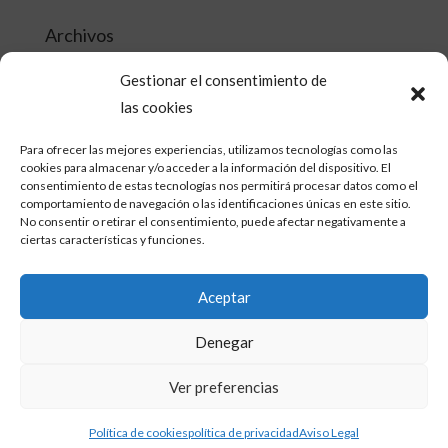
Archivos
abril 2018
Gestionar el consentimiento de
febrero 2018
las cookies
enero 2018
Para ofrecer las mejores experiencias, utilizamos tecnologías como las
cookies para almacenar y/o acceder a la información del dispositivo. El
diciembre 2017
consentimiento de estas tecnologías nos permitirá procesar datos como el
comportamiento de navegación o las identificaciones únicas en este sitio.
julio 2011
No consentir o retirar el consentimiento, puede afectar negativamente a
ciertas características y funciones.
julio 2010
Aceptar
Denegar
Aviso legal
|
Política de privacidad
|
Política de
Ver preferencias
cookies
| Web desarrollada por
GhM Soluciones
Informáticas
Política de cookies
política de privacidad
Aviso Legal