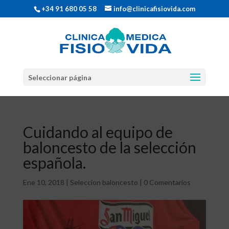
+34 91 680 05 58
info@clinicafisiovida.com
Seleccionar página
Cuidando al equipo de
baloncesto de la selección
española.
Ene 10, 2018
|
Seleccion baloncesto
|
0 Comentarios